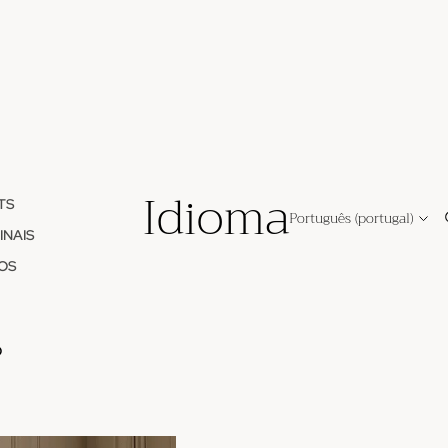
Idioma
TS
INAIS
OS
O