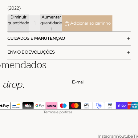
(2022)
Diminuir
Aumentar
quantidade
quantidade
Adicionar ao carrinho
CUIDADOS E MANUTENÇÃO
ENVIO E DEVOLUÇÕES
omendados
Política de privacidade
Política de envio
o
drop
.
E-mail
Termos do serviço
Informações de contacto
Política de reembolso
Termos e políticas
Instagram
Youtube
Ti